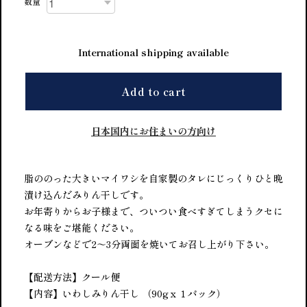
数量
International shipping available
Add to cart
日本国内にお住まいの方向け
脂ののった大きいマイワシを自家製のタレにじっくりひと晩
漬け込んだみりん干しです。
お年寄りからお子様まで、ついつい食べすぎてしまうクセに
なる味をご堪能ください。
オーブンなどで2～3分両面を焼いてお召し上がり下さい。
【配送方法】クール便
【内容】いわしみりん干し （90gｘ１パック）